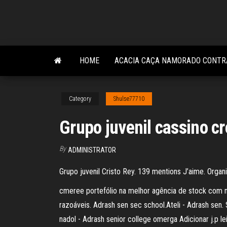
Skip
to
the
content
HOME
ACACIA CAÇA NAMORADO CONTR
Category
Shulse77710
Grupo juvenil cassino cr
By
ADMINISTRATOR
Grupo juvenil Cristo Rey. 139 mentions J’aime. Org
cmeree portefólio na melhor agência de stock com mil
razoáveis. Adrash sen sec school.Ateli - Adrash sen.
nadol - Adrash senior college omerga Adicionar j.p lei