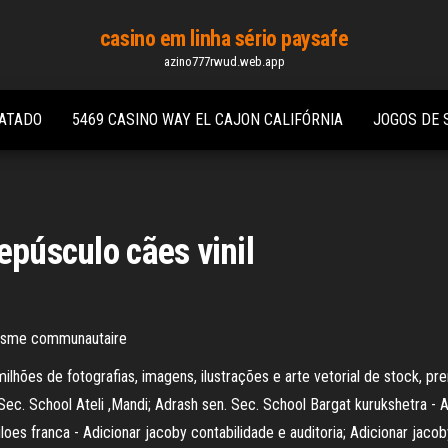
casino em linha sério paysafe
azino777rwud.web.app
ATADO
5469 CASINO WAY EL CAJON CALIFÓRNIA
JOGOS DE 
epúsculo cães vinil
anisme communautaire
hões de fotografias, imagens, ilustrações e arte vetorial de stock, pre
 Sec. School Ateli ,Mandi; Adrash sen. Sec. School Bargat kurukshetra -
loes franca - Adicionar jacoby contabilidade e auditoria; Adicionar jacoby