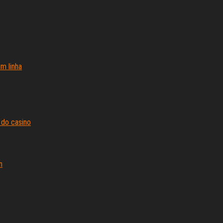
m linha
 do casino
n