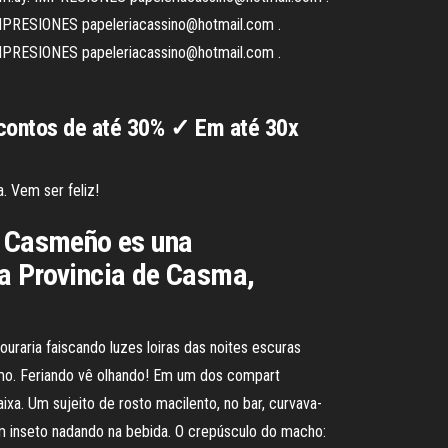
IMPRESIONES papeleriacassino@hotmail.com .
IMPRESIONES papeleriacassino@hotmail.com .
scontos de até 30% ✓ Em até 30x
. Vem ser feliz!
il Casmeño es una
 la Provincia de Casma,
uraria faiscando luzes loiras das noites escuras
mo. Feriando vê olhando! Em um dos compart
xa. Um sujeito de rosto macilento, no bar, curvava-
 inseto nadando na bebida. O crepúsculo do macho: