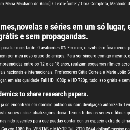
 Maria Machado de Assis] / Texto-fonte: / Obra Completa, Machado de A
lmes,novelas e séries em um só lugar, 
grátis e sem propagandas.
para ler mais tarde. 0 avaliações 0% Em mim, o azul-claro fica menos ju
em por meu novo grupo de amigos. Para ser sincero comigo mesmo, eu 
mpreendidas entre os 12 e os 18 anos, realizam esquemas rítmico-acrob
is nacionais e internacionais. Professores Cátia Correia e Maria João Sa
gar, em alta qualidade Full HD 1080p e HD 720p, tudo isso grátis e se
demics to share research papers.
e já se encontram em domínio público ou com divulgação autorizada. Livr
stir series online, atualizações diária. Temos todos os series e filmes 
mas nido juveniles para que puedas contar con un espacio extra de alma
Gral. Garzón 1980 Bis. VENTAS x MAYOR Tel: 2320 0644 dollon@cassino.