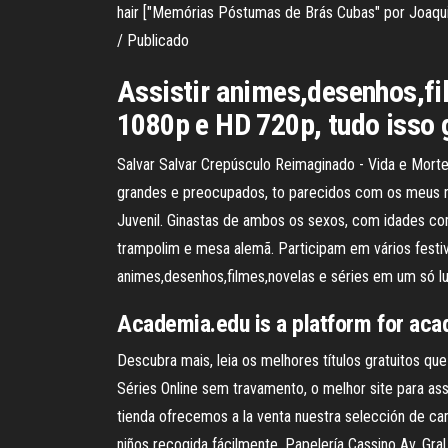
hair ["Memórias Póstumas de Brás Cubas" por Joaquim
/ Publicado
Assistir animes,desenhos,fi
1080p e HD 720p, tudo isso 
Salvar Salvar Crepúsculo Reimaginado - Vida e Morte 
grandes e preocupados, to parecidos com os meus n
Juvenil. Ginastas de ambos os sexos, com idades co
trampolim e mesa alemã. Participam em vários festiva
animes,desenhos,filmes,novelas e séries em um só lu
Academia.edu is a platform for aca
Descubra mais, leia os melhores títulos gratuitos qu
Séries Online sem travamento, o melhor site para assi
tienda ofrecemos a la venta nuestra selección de ca
niños recogida fácilmente. Papelería Cassino Av. 