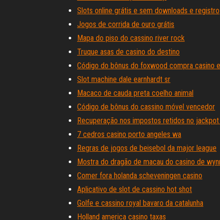
Slots online grátis e sem downloads e registro
Jogos de corrida de ouro grátis
Mapa do piso do cassino river rock
Truque asas de casino do destino
Código do bônus do foxwood compra casino e
Slot machine dale earnhardt sr
Macaco de cauda preta coelho animal
Código de bônus do cassino móvel vencedor
Recuperação nos impostos retidos no jackpot
7 cedros casino porto angeles wa
Regras de jogos de beisebol da major league
Mostra do dragão de macau do casino de wyn
Comer fora holanda scheveningen casino
Aplicativo de slot de cassino hot shot
Golfe e cassino royal bavaro da catalunha
Holland america casino taxas