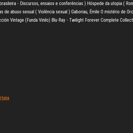
 brasileira - Discursos, ensaios e conferências ) Hóspede da utopia ( Rom
as de abuso sexual ( Violência sexual ) Gaboriau, Émile O mistério de O
ión Vintage (Funda Vinilo) Blu-Ray - Twilight Forever Complete Collecti
rtuna