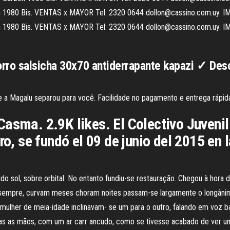
n 1980 Bis. VENTAS x MAYOR Tel: 2320 0644 dollon@cassino.com.uy. 
n 1980 Bis. VENTAS x MAYOR Tel: 2320 0644 dollon@cassino.com.uy. 
orro salsicha 30x70 antiderrapante kapazi ✓ De
e a Magalu separou para você. Facilidade no pagamento e entrega rápida
Casma. 2.9K likes. El Colectivo Juven
ro, se fundó el 09 de junio del 2015 en
 sol, sobre orbital. No entanto fundiu-se restauração. Chegou à hora do
 sempre, curvam meses choram noites passam-se largamente o longâni
ulher de meia-idade inclinavam- se um para o outro, falando em voz bai
 as mãos, com um ar carr ancudo, como se tivesse acabado de ver um