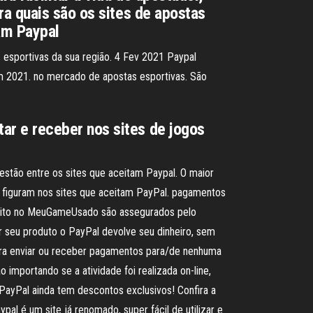
a quais são os sites de apostas
am Paypal
sportivas da sua região. 4 Fev 2021 Paypal
m 2021. no mercado de apostas esportivas. São
r e receber nos sites de jogos
stão entre os sites que aceitam Paypal. O maior
 figuram nos sites que aceitam PayPal. pagamentos
rédito no MeuGameUsado são assegurados pelo
 seu produto o PayPal devolve seu dinheiro, sem
para enviar ou receber pagamentos para/de nenhuma
 importando se a atividade foi realizada on-line,
ayPal ainda tem descontos exclusivos! Confira a
ypal é um site já renomado, super fácil de utilizar e