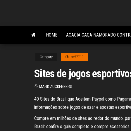
Skip
to
the
content
HOME
ACACIA CAÇA NAMORADO CONTR
Category
Shulse77710
Sites de jogos esportiv
By
MARK ZUCKERBERG
40 Sites do Brasil que Aceitam Paypal como Pagamen
informações sobre jogos de azar e apostas esportiv
Compre em milhões de sites ao redor do mundo. par
Brasil: confira o guia completo e compre acessórios