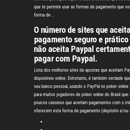
que te permite usar as formas de pagamento que voc
forma de …
O número de sites que aceit
pagamento seguro e prático 
não aceita Paypal certament
pagar com Paypal.
Lista dos melhores sites de apostas que aceitam P
disponíveis online. Entretanto, é também verdade q
seu banco pessoal, usando o PayPal no poker online 
para muitos jogadores de poker online do Brasil que
poucos cassinos que aceitam pagamentos com o métod
oferecem esta forma de pagamento (depósito e/ou sa