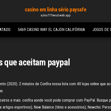
casino em linha sério paysafe
azino777rwud.web.app
ATADO
5469 CASINO WAY EL CAJON CALIFÓRNIA
JOGOS DE 
os que aceitam paypal
to (2020). 2 minutos de Confira nossa lista com 40 lojas online que a
as.
ceiros e mais. confira aonde você pode comprar com PayPal. Busque p
 e artigos esportivos); New Balance (tênis e acessórios); Newchic Per