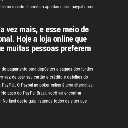
stas no mundo já aceitam apostas online paypal como
a vez mais, e esse meio de
al. Hoje a loja online que
que muitas pessoas preferem
s de pagamento para depósitos e saques dos fundos
 vez de usar seu cartão e crédito e detalhes do
PayPal.. O Paypal no poker online é uma alternativa
 No caso do PayPal Brasil, você vai encontrar
o final deste guia, listamos todos os sites que