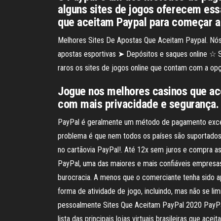
alguns sites de jogos oferecem ess
que aceitam Paypal para começar a
Melhores Sites De Apostas Que Aceitam Paypal. Nós
apostas esportivas ➤ Depósitos e saques online ☆ 
raros os sites de jogos online que contam com a opç
Jogue nos melhores casinos que ac
com mais privacidade e segurança.
PayPal é geralmente um método de pagamento excelen
problema é que nem todos os países são suportados
no cartãovia PayPal!. Até 12x sem juros e compra 
PayPal, uma das maiores e mais confiáveis empresa
burocracia. A menos que o comerciante tenha sido a
forma de atividade de jogo, incluindo, mas não se li
pessoalmente Sites Que Aceitam PayPal 2020 PayPal
lista das principais lojas virtuais brasileiras que a