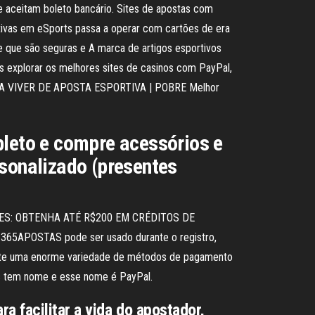
e aceitam boleto bancário. Sites de apostas com
tivas em eSports passa a operar com cartões de era
e que são seguras e A marca de artigos esportivos
 explorar os melhores sites de casinos com PayPal,
 PARA VIVER DE APOSTA ESPORTIVA | POBRE Melhor
pleto e compre acessórios e
rsonalizado (presentes
IENTES: OBTENHA ATÉ R$200 EM CRÉDITOS DE
 365APOSTAS pode ser usado durante o registro,
xiste uma enorme variedade de métodos de pagamento
es tem nome e esse nome é PayPal.
 facilitar a vida do apostador,