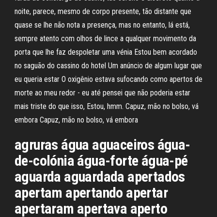
noite, parece, mesmo de corpo presente, tão distante que
quase se lhe não nota a presença, mas no entanto, lá está,
sempre atento com olhos de lince a qualquer movimento da
porta que lhe faz despoletar uma vénia Estou bem acordado
no saguão do cassino do hotel Um anúncio de algum lugar que
eu queria estar O oxigênio estava sufocando como apertos de
morte ao meu redor - eu até pensei que não poderia estar
mais triste do que isso, Estou, hmm. Capuz, mão no bolso, vá
embora Capuz, mão no bolso, vá embora
agruras água aguaceiros água-
de-colónia água-forte água-pé
aguarda aguardada apertados
apertam apertando apertar
apertaram apertava aperto