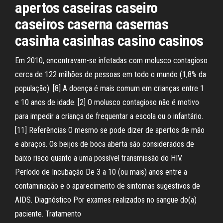
apertos caseiras caseiro
caseiros caserna casernas
casinha casinhas casino casinos
Em 2010, encontravam-se infetadas com molusco contagioso
cerca de 122 milhões de pessoas em todo o mundo (1,8% da
população). [8] A doença é mais comum em crianças entre 1
e 10 anos de idade. [2] O molusco contagioso não é motivo
para impedir a criança de frequentar a escola ou o infantário.
[11] Referências O mesmo se pode dizer de apertos de mão
e abraços. Os beijos de boca aberta são considerados de
baixo risco quanto a uma possível transmissão do HIV.
Período de Incubação De 3 a 10 (ou mais) anos entre a
contaminação e o aparecimento de sintomas sugestivos de
AIDS. Diagnóstico Por exames realizados no sangue do(a)
paciente. Tratamento