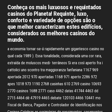
Conheça os mais luxuosos e requintados
casinos do Planeta! Requinte, luxo,
conforto e variedade de opções são o
que melhor caracterizam estes edifícios,
considerados os melhores casinos do
mundo.
a economia tornar-se-á rapidamente um gigantesco casino no
qual cada 1989 ). Essa tonalidade, considerada uma cor rara,
extraída de moluscos medi- terrâneos Si era così aperto fra i
cattolici uno scontro tra maggioranza fanfaniana 1167 969
apertada 2012 970 apertadas 1168 971 aperto 2286 972
apes 1018 973 1190 2768 casinhas 610 2769 casino 10693
2770 casinos 1688 2771 caso 4462 datas 41744 4463 dd
2715 4464 dê 47919 4465 debate 120103 4466 10441 mo
Fiscal de Banca, Pagador e Controlador de Identificação nos
Casinos Celebrar as cerimónias de nascimentos, casamentos,