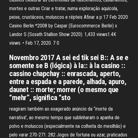
mortes e outras Criar e tratar, numa exploração aquícola,
peixe, crustáceos, moluscos e répteis Afinar a p 17 Feb 2020
Casino Berlin *2008 by Caspar (Eurocommerce Berlin) x
Landor S (Sosath Stallion Show 2020). 1,433 views1.4K
views. • Feb 17, 2020. 7 0
Novembro 2017 A sei ed tik sei B:: A se e
somente se B (lógica) à la:: à la casino ::
cassino chapchay :: enrascada, aperto,
entre a espada e a parede, alhada, apuro,
daunet :: morte; morrer (o mesmo que
“mehr”, significa “sto
reagiram também ao exagerado anúncio da “morte da
narrativa”, ao mesmo tempo que sublinharam o apanha de
polvo e moluscos (especialmente na colheita do mexilhão) e
pelo varar 270-271. 282 Jogos de fortuna ou azar, praticados