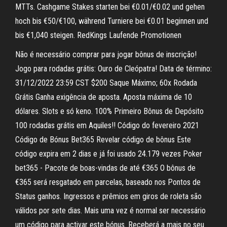
MTTs. Cashgame Stakes starten bei €0.01/€0.02 und gehen
hoch bis €50/€100, während Turniere bei €0.01 beginnen und
bis €1,040 steigen. RedKings Laufende Promotionen
Não é necessário comprar para jogar bônus de inscrição!
Jogo para rodadas grátis: Ouro de Cleópatra! Data de término:
31/12/2022 23:59 CST $200 Saque Máximo; 60x Rodada
Grátis Ganha exigência de aposta. Aposta máxima de 10
dólares. Slots e só keno. 100% Primeiro Bônus de Depósito
100 rodadas grátis em Aquiles!! Código do fevereiro 2021
Código de Bónus Bet365 Revelar código de bônus Este
código expira em 2 dias e já foi usado 24.179 vezes Poker
bet365 - Pacote de boas-vindas de até €365 O bônus de
€365 será resgatado em parcelas, baseado nos Pontos de
Status ganhos. Ingressos e prêmios em giros de roleta são
válidos por sete dias. Mais uma vez é normal ser necessário
um código para activar este bónus. Receberá a mais no seu