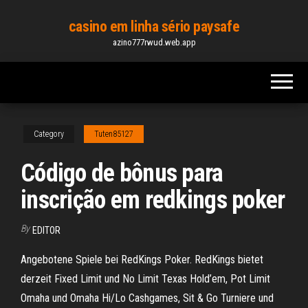
Skip
casino em linha sério paysafe
to
azino777rwud.web.app
the
content
Category
Tuten85127
Código de bônus para
inscrição em redkings poker
By
EDITOR
Angebotene Spiele bei RedKings Poker. RedKings bietet
derzeit Fixed Limit und No Limit Texas Hold’em, Pot Limit
Omaha und Omaha Hi/Lo Cashgames, Sit & Go Turniere und