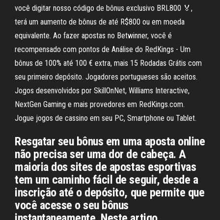
você digitar nosso código de bônus exclusivo BRL800 🏅,
terá um aumento de bônus de até R$800 ou em moeda
equivalente. Ao fazer apostas no Betwinner, você é
recompensado com pontos de Análise do RedKings - Um
bônus de 100% até 100 € extra, mais 15 Rodadas Grátis com
seu primeiro depósito. Jogadores portugueses são aceitos.
Jogos desenvolvidos por SkillOnNet, Williams Interactive,
NextGen Gaming e mais provedores em RedKings.com.
Jogue jogos de cassino em seu PC, Smartphone ou Tablet.
Resgatar seu bônus em uma aposta online
não precisa ser uma dor de cabeça. A
maioria dos sites de apostas esportivas
tem um caminho fácil de seguir, desde a
inscrição até o depósito, que permite que
você acesse o seu bônus
instantaneamente. Neste artigo,