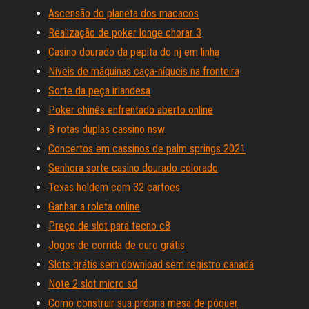
Ascensão do planeta dos macacos
Realização de poker longe chorar 3
Casino dourado da pepita do nj em linha
Níveis de máquinas caça-níqueis na fronteira
Sorte da peça irlandesa
Poker chinês enfrentado aberto online
B rotas duplas cassino nsw
Concertos em cassinos de palm springs 2021
Senhora sorte casino dourado colorado
Texas holdem com 32 cartões
Ganhar a roleta online
Preço de slot para tecno c8
Jogos de corrida de ouro grátis
Slots grátis sem download sem registro canadá
Note 2 slot micro sd
Como construir sua própria mesa de pôquer